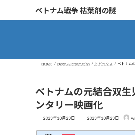
コ
ナ
ベトナム戦争 枯葉剤の謎
ン
ビ
テ
ゲ
ン
ー
ツ
シ
へ
ョ
ス
ン
キ
に
ッ
移
HOME
News & Information
トピックス
ベトナム
プ
動
ベトナムの元結合双生
ンタリー映画化
最
2023年10月23日
2023年10月23日
w
終
更
新