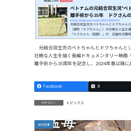
映画.com
3 Pockets
日
ベトナムの元結合双生児“ベ
時
離手術から35年 ドクさんの人
:
https://eiga.com/news/20231004/2/
元結合双生児のベトちゃんとドクちゃん
（通称「ドクちゃん」）の壮絶な人生を
「ドクちゃん（仮題）」が、日越外交関係
年を記念し、2024年春以降に劇場公開さ
元結合双生児のベトちゃんとドクちゃんとし
壮絶な人生を描く長編ドキュメンタリー映画
離手術から35周年を記念し、2024年春以降
Facebook
X
トピックス
カテゴリー
前の記事