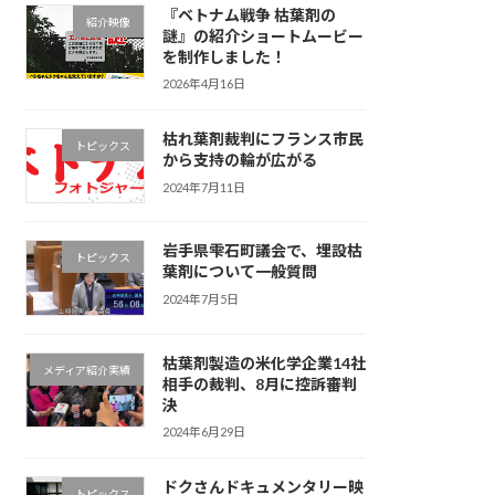
『ベトナム戦争 枯葉剤の
紹介映像
謎』の紹介ショートムービー
を制作しました！
2026年4月16日
枯れ葉剤裁判にフランス市民
トピックス
から支持の輪が広がる
2024年7月11日
岩手県雫石町議会で、埋設枯
トピックス
葉剤について一般質問
2024年7月5日
枯葉剤製造の米化学企業14社
メディア紹介実績
相手の裁判、8月に控訴審判
決
2024年6月29日
ドクさんドキュメンタリー映
トピックス