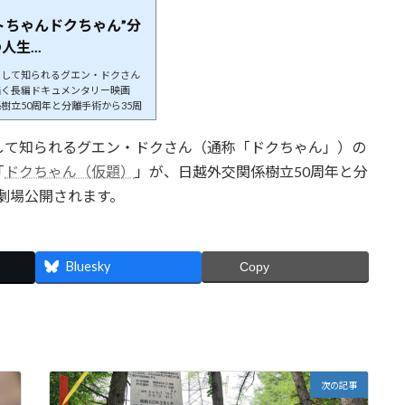
トちゃんドクちゃん”分
生...
として知られるグエン・ドクさん
描く長編ドキュメンタリー映画
樹立50周年と分離手術から35周
て知られるグエン・ドクさん（通称「ドクちゃん」）の
「
ドクちゃん（仮題）
」が、日越外交関係樹立50周年と分
に劇場公開されます。
Bluesky
Copy
次の記事